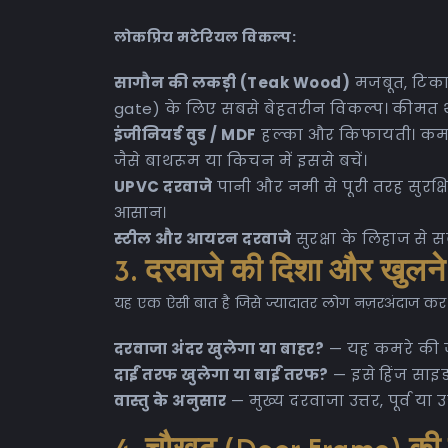
लोकप्रिय मटेरियल विकल्प:
सागौन की लकड़ी (Teak Wood)
मजबूत, टिकाऊ
gate) के लिए सबसे बेहतरीन विकल्प। कीमत थ
इंजीनियर्ड वुड / MDF
हल्का और किफायती। कमरों
जैसे बाथरूम या किचन में इससे बचें।
UPVC दरवाजे
पानी और नमी से पूरी तरह सुरक्ष
आसान।
स्टील और आयरन दरवाजे
सुरक्षा के लिहाज से 
3. दरवाजे की दिशा और खुलने
यह एक ऐसी बात है जिसे ज्यादातर लोग नज़रअंदाज कर देते
दरवाजा अंदर खुलेगा या बाहर?
— यह कमरे की ज
दाईं तरफ खुलेगा या बाईं तरफ?
— इसे हिंज साइड
वास्तु के अनुसार
— मुख्य दरवाजा उत्तर, पूर्व या उ