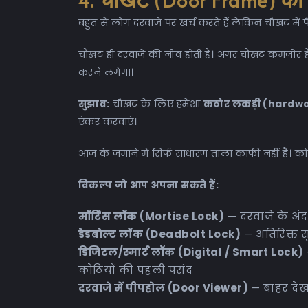
4. चौखट (Door Frame) की क्व
बहुत से लोग दरवाजे पर खर्च करते हैं लेकिन चौखट में पै
चौखट ही दरवाजे की नींव होती है। अगर चौखट कमजोर है 
करने लगेगा।
सुझाव:
चौखट के लिए हमेशा
कठोर लकड़ी (hardw
एंकर करवाएं।
आज के जमाने में सिर्फ साधारण ताला काफी नहीं है। कोठी
विकल्प जो आप अपना सकते हैं:
मॉर्टिस लॉक (Mortise Lock)
— दरवाजे के अं
डेडबोल्ट लॉक (Deadbolt Lock)
— अतिरिक्त सु
डिजिटल/स्मार्ट लॉक
(Digital / Smart Lock)
कोठियों की पहली पसंद
दरवाजे में पीपहोल (Door Viewer)
— बाहर देख