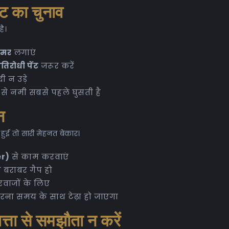
ंट का चुनाव
है।
ाइमर
लगाएं
तिरोधी पेंट
जरूर करें
ी न उड़े
ं से नमी सबसे पहले घुसती है
न
हुई तो सारी मेहनत बेकार।
er)
से काम करवाएं
े बराबर गैप हो
रवाजों के लिए
 वरना समय के साथ टेढ़ा हो जाएगा
्ता से समझौता न करें