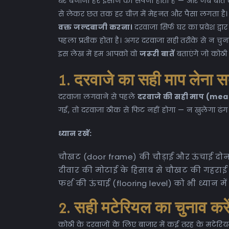
घर बनाना हर इंसान का सपना होता है — और जब बात 
से लेकर छत तक हर चीज़ में मेहनत और पैसा लगता है।
वक्त जल्दबाजी करना।
दरवाजा सिर्फ घर का प्रवेश द्
पहला प्रतीक होता है। अगर दरवाजा सही तरीके से न चुना
इस लेख में हम आपको वो
जरूरी बातें
बताएंगे जो कोठी
1. दरवाजे का सही माप लेना स
दरवाजा लगवाने से पहले
दरवाजे की सही माप (m
गई, तो दरवाजा ठीक से फिट नहीं होगा — न खुलेगा ढंग स
ध्यान रखें:
चौखट (door frame) की चौड़ाई और ऊंचाई दोनों
दीवार की मोटाई के हिसाब से चौखट की गहराई 
फर्श की ऊंचाई (flooring level) को भी ध्यान में
2. सही मटेरियल का चुनाव करे
कोठी के दरवाजों के लिए बाजार में कई तरह के मटेरि